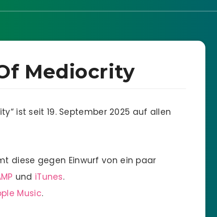
Of Mediocrity
y“ ist seit 19. September 2025 auf allen
t diese gegen Einwurf von ein paar
AMP
und
iTunes
.
ple Music
.