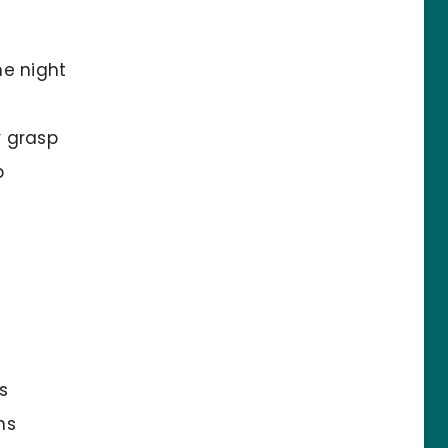
he night
r grasp
p
s
ns