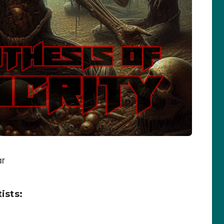
ar
ists: